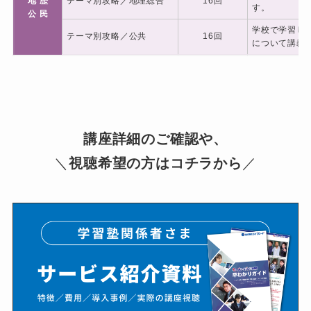
地 歴
テーマ別攻略／地理総合
16回
す。
公 民
【導入事例】全科目対応で生徒
学校で学習し
テーマ別攻略／公共
16回
保護者の信頼を強固に！日米文
について講義
化学院校の事例
2026年6月6日
塾･予備校関係者向け
【岡山大学合格】ブロヨビで共
通テスト高得点を実現。岡山大
に合格した生徒の体験記
講座詳細のご確認や、
2026年6月4日
生徒・保護者向け
＼
視聴希望の方はコチラから
／