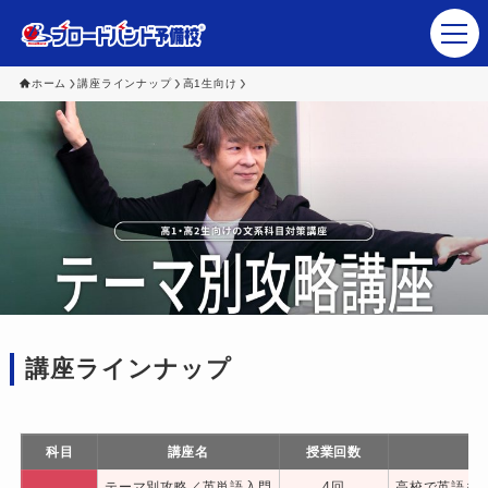
ホーム
講座ラインナップ
高1生向け
塾・予備校関係者さま
生徒･保護者の皆さま
ブロードバンド予備校 講師陣
講座ラインナップ
会社概要
講座ラインナップ
科目
講座名
授業回数
テーマ別攻略／英単語入門
4回
高校で英語を