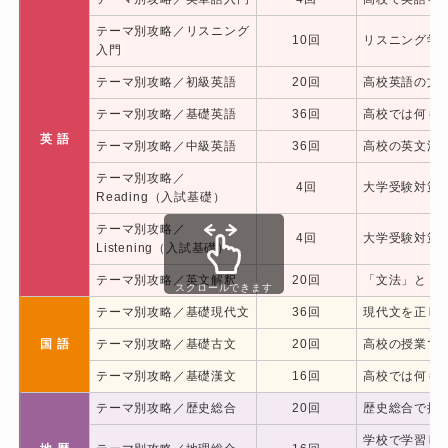
テーマ別攻略／リスニング
新着記事
10回
リスニング学
入門
テーマ別攻略／初級英語
20回
高校英語の文
大学入試動向セミナー 2026年
テーマ別攻略／基礎英語
36回
高校では何も
月～実施決定【ブロヨビ主催】
英 語
テーマ別攻略／中級英語
36回
高校の英文法
2026年8月10日
塾･予備校関係者向け
テーマ別攻略／
4回
大学受験対策へ
Reading（入試基礎）
【学生講師に頼らない高校部運
テーマ別攻略／
4回
大学受験対策へ
営を実現】全科目対応と授業品
Listening（入試基礎）
質の安定を実現したエック進学
テーマ別攻略／英文解釈
20回
「文法」と「
スクロールできます
教室の事例
テーマ別攻略／基礎現代文
36回
現代文を正し
2026年7月21日
塾･予備校関係者向け
国 語
テーマ別攻略／基礎古文
20回
高校の授業で
【同志社大学合格】地方×部活
テーマ別攻略／基礎漢文
16回
高校では何も
多忙でも逆転合格。同志社に合
格した生徒の体験記
テーマ別攻略／歴史総合
20回
歴史総合で扱
2026年6月6日
生徒・保護者向け
学校で学習し