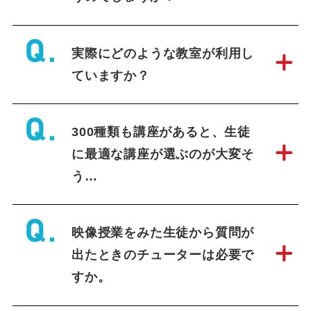
【導入事例】全科目対応で生徒
保護者の信頼を強固に！日米文
実際にどのような教室が利用し
化学院校の事例
2026年6月6日
塾･予備校関係者向け
ていますか？
【岡山大学合格】ブロヨビで共
通テスト高得点を実現。岡山大
300種類も講座があると、生徒
に合格した生徒の体験記
2026年6月4日
生徒・保護者向け
に最適な講座が選ぶのが大変そ
う…
映像授業をみた生徒から質問が
出たときのチューターは必要で
すか。