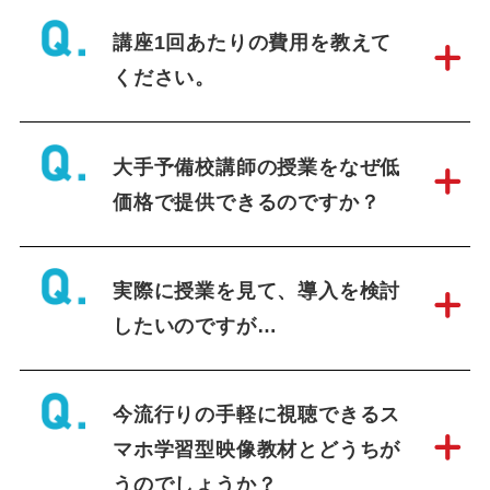
講座1回あたりの費用を教えて
新着記事
ください。
大学入試動向セミナー 2026年
月～実施決定【ブロヨビ主催】
大手予備校講師の授業をなぜ低
2026年8月10日
塾･予備校関係者向け
価格で提供できるのですか？
【学生講師に頼らない高校部運
営を実現】全科目対応と授業品
実際に授業を見て、導入を検討
質の安定を実現したエック進学
教室の事例
したいのですが…
2026年7月21日
塾･予備校関係者向け
【同志社大学合格】地方×部活
今流行りの手軽に視聴できるス
多忙でも逆転合格。同志社に合
格した生徒の体験記
マホ学習型映像教材とどうちが
2026年6月6日
生徒・保護者向け
うのでしょうか？