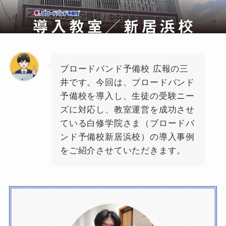
新着記事
【学生講師に頼らない高校部運
営を実現】全科目対応と授業品
ブロードバンド予備校 広報の三
質の安定を実現したエック進学
井です。今回は、ブロードバンド
教室の事例
予備校を導入し、生徒の受験ニー
2026年7月21日
塾･予備校関係者向け
ズに対応し、教室運営を成功させ
ている白修学院さま（ブロードバ
【同志社大学合格】地方×部活
多忙でも逆転合格。同志社に合
ンド予備校新居浜校）の導入事例
格した生徒の体験記
をご紹介させていただきます。
2026年6月6日
生徒・保護者向け
【導入事例】全科目対応で生徒
保護者の信頼を強固に！日米文
化学院校の事例
2026年6月6日
塾･予備校関係者向け