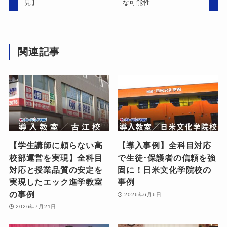
見】
な可能性
関連記事
【学生講師に頼らない高
【導入事例】全科目対応
校部運営を実現】全科目
で生徒･保護者の信頼を強
対応と授業品質の安定を
固に！日米文化学院校の
実現したエック進学教室
事例
の事例
2026年6月6日
2026年7月21日