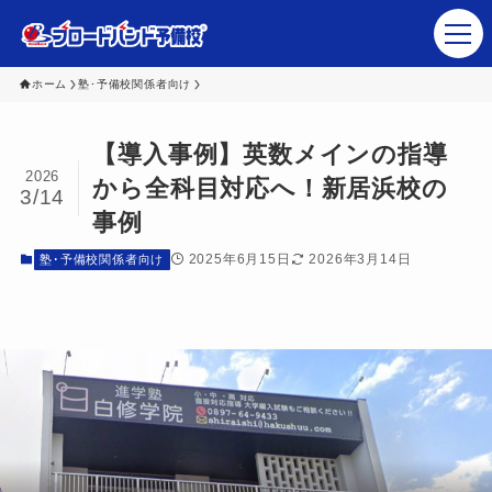
ホーム
塾･予備校関係者向け
【導入事例】英数メインの指導
塾・予備校関係者さま
2026
から全科目対応へ！新居浜校の
3/14
生徒･保護者の皆さま
事例
ブロードバンド予備校 講師陣
2025年6月15日
2026年3月14日
塾･予備校関係者向け
講座ラインナップ
会社概要