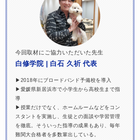
【岡山大学合格】ブロヨビで共
通テスト高得点を実現。岡山大
に合格した生徒の体験記
2026年6月4日
生徒・保護者向け
【上智大学合格】独学では伸び
今回取材にご協力いただいた先生
なかった世界史を克服。上智大
に合格した生徒の体験記
白修学院 | 白石 久祈 代表
2026年5月29日
生徒・保護者向け
▶2018年にブロードバンド予備校を導入
▶愛媛県新居浜市で小学生から高校生まで指
導
▶授業だけでなく、ホームルームなどをコン
スタントを実施し、生徒との面談や学習管理
を徹底。そういった指導の成果もあり、毎年
難関大合格者を多数輩出している。