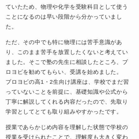
ていたため、物理や化学を受験科目として使う
【岡山大学合格】ブロヨビで共
ことになるのは早い段階から分かっていまし
通テスト高得点を実現。岡山大
に合格した生徒の体験記
た。
2026年6月4日
生徒・保護者向け
ただ、その中でも特に物理には苦手意識があ
【上智大学合格】独学では伸び
り、このまま苦手を放置したくないと考えてい
なかった世界史を克服。上智大
に合格した生徒の体験記
ました。そこで塾の先生に相談したところ、ブ
2026年5月29日
生徒・保護者向け
ロヨビを勧めてもらい、受講を始めました。
ブロヨビの高1・2生向け講座は、学校でまだ習
っていないことを前提に、基礎知識や公式から
丁寧に解説してくれる内容だったので、先取り
学習としてとても取り組みやすかったです。
授業であらかじめ内容を理解した状態で学校の
授業を受けられたことで、理解度も大きく変わ