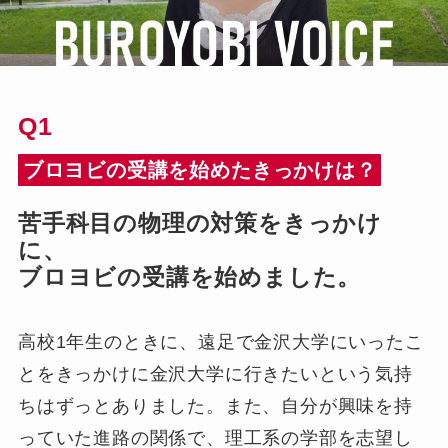
新着記事
【学生講師に頼らない高校部運
Q1
営を実現】全科目対応と授業品
質の安定を実現したエック進学
ブロヨビの受講を始めたきっかけは？
教室の事例
2026年7月21日
塾･予備校関係者向け
苦手科目の物理の対策をきっかけ
【同志社大学合格】地方×部活
に、
多忙でも逆転合格。同志社に合
ブロヨビの受講を始めました。
格した生徒の体験記
2026年6月6日
生徒・保護者向け
高校1年生のときに、遠足で金沢大学にいったこ
【導入事例】全科目対応で生徒
とをきっかけに金沢大学に行きたいという気持
保護者の信頼を強固に！日米文
ちはずっとありました。また、自分が興味を持
化学院校の事例
2026年6月6日
塾･予備校関係者向け
っていた進路の関係で、理工系の学部を志望し