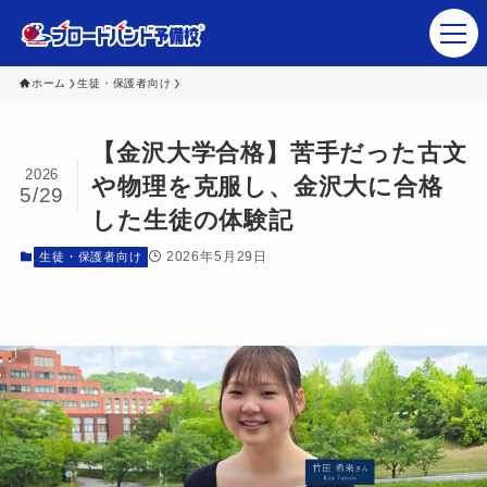
ホーム
生徒・保護者向け
【金沢大学合格】苦手だった古文
塾・予備校関係者さま
2026
や物理を克服し、金沢大に合格
5/29
生徒･保護者の皆さま
した生徒の体験記
ブロードバンド予備校 講師陣
2026年5月29日
生徒・保護者向け
講座ラインナップ
会社概要