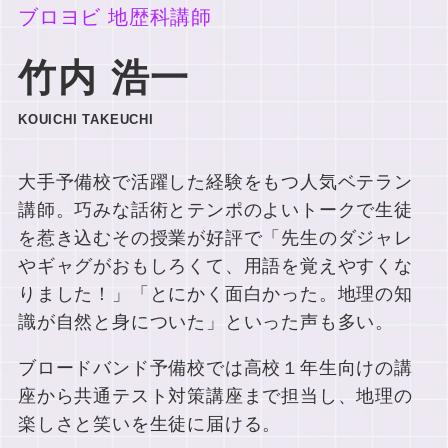
ブロヨビ 地歴科講師
新着記事
竹内 浩一
【学生講師に頼らない高校部運
KOUICHI TAKEUCHI
営を実現】全科目対応と授業品
質の安定を実現したエック進学
教室の事例
大手予備校で活躍した経験をもつ人気ベテラン
2026年7月21日
塾･予備校関係者向け
講師。巧みな話術とテンポのよいトークで生徒
を惹き込むその授業が好評で「先生のダジャレ
【同志社大学合格】地方×部活
やギャグがおもしろくて、用語を覚えやすくな
多忙でも逆転合格。同志社に合
格した生徒の体験記
りました！」「とにかく面白かった。地理の知
2026年6月6日
生徒・保護者向け
識が自然と身についた」といった声も多い。
【導入事例】全科目対応で生徒
ブロードバンド予備校では高校１年生向けの講
保護者の信頼を強固に！日米文
座から共通テスト対策講座まで担当し、地理の
化学院校の事例
楽しさと笑いを生徒に届ける。
2026年6月6日
塾･予備校関係者向け