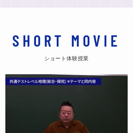
【岡山大学合格】ブロヨビで共
通テスト高得点を実現。岡山大
に合格した生徒の体験記
2026年6月4日
生徒・保護者向け
SHORT MOVIE
【上智大学合格】独学では伸び
なかった世界史を克服。上智大
に合格した生徒の体験記
ショート体験授業
2026年5月29日
生徒・保護者向け