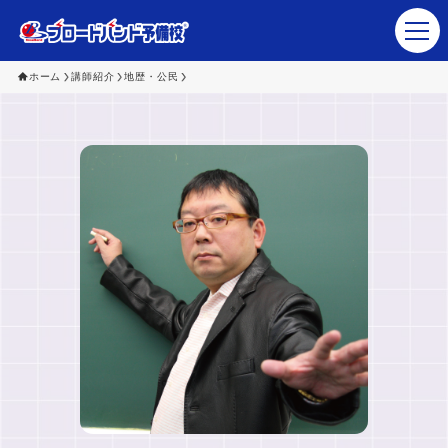
ホーム
講師紹介
地歴・公民
塾・予備校関係者さま
生徒･保護者の皆さま
ブロードバンド予備校 講師陣
講座ラインナップ
会社概要