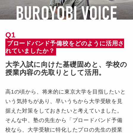
新着記事
【学生講師に頼らない高校部運
Q1
営を実現】全科目対応と授業品
ブロードバンド予備校をどのように活用さ
質の安定を実現したエック進学
れていましたか？
教室の事例
2026年7月21日
塾･予備校関係者向け
大学入試に向けた基礎固めと、学校の
授業内容の先取りとして活用。
【同志社大学合格】地方×部活
多忙でも逆転合格。同志社に合
格した生徒の体験記
高1の頃から、将来的に東京大学を目指したいと
2026年6月6日
生徒・保護者向け
いう気持ちがあり、早いうちから大学受験を見
【導入事例】全科目対応で生徒
据えた対策をしておきたいと考えていました。
保護者の信頼を強固に！日米文
そんな中、塾の先生から「ブロードバンド予備
化学院校の事例
2026年6月6日
塾･予備校関係者向け
校なら、大学受験に特化したプロの先生の授業