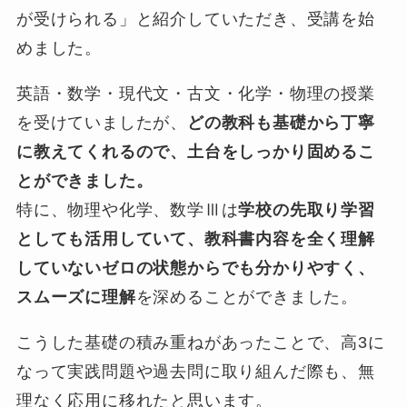
が受けられる」と紹介していただき、受講を始
【岡山大学合格】ブロヨビで共
めました。
通テスト高得点を実現。岡山大
に合格した生徒の体験記
英語・数学・現代文・古文・化学・物理の授業
2026年6月4日
生徒・保護者向け
を受けていましたが、
どの教科も基礎から丁寧
【上智大学合格】独学では伸び
に教えてくれるので、土台をしっかり固めるこ
なかった世界史を克服。上智大
に合格した生徒の体験記
とができました。
2026年5月29日
生徒・保護者向け
特に、物理や化学、数学Ⅲは
学校の先取り学習
としても活用していて、教科書内容を全く理解
していないゼロの状態からでも分かりやすく、
スムーズに理解
を深めることができました。
こうした基礎の積み重ねがあったことで、高3に
なって実践問題や過去問に取り組んだ際も、無
理なく応用に移れたと思います。