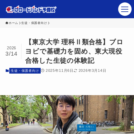
ホーム
生徒・保護者向け
【東京大学 理科Ⅱ類合格】ブロ
塾・予備校関係者さま
2026
ヨビで基礎力を固め、東大現役
3/14
生徒･保護者の皆さま
合格した生徒の体験記
ブロードバンド予備校 講師陣
2025年11月6日
2026年3月14日
生徒・保護者向け
講座ラインナップ
会社概要